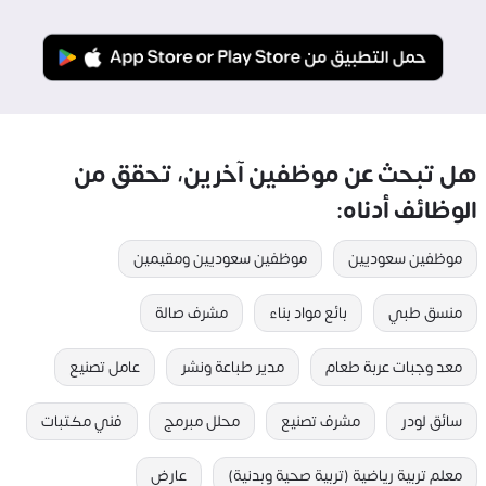
هل تبحث عن موظفين آخرين، تحقق من
الوظائف أدناه:
موظفين سعوديين
موظفين سعوديين ومقيمين
منسق طبي
بائع مواد بناء
مشرف صالة
معد وجبات عربة طعام
مدير طباعة ونشر
عامل تصنيع
سائق لودر
مشرف تصنيع
محلل مبرمج
فني مكتبات
معلم تربية رياضية (تربية صحية وبدنية)
عارض