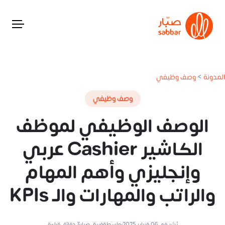
المدونة
>
وصف وظيفي
وصف وظيفي
الوصف الوظيفي لموظف
الكاشير Cashier عربي
وإنجليزي وأهم المهام
والراتب والمهارات والـ KPIs
نُشر في
06 فبراير 2025
بواسطة
فريق صبار
3
دقائق قراءة