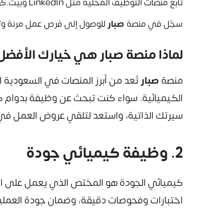
تابع منصات التوظيف المحلية مثل LinkedIn وبيت.كوم، ومنصة
سجّل في منصة
صبار
للوصول إلى فرص عمل مرنة وثا
لماذا منصة صبار هي خيارك الأفض
منصة
صبار
تُعد من أبرز المنصات في السعودية ا
الكيميائية. سواء كنت تبحث عن وظيفة بدوام ك
سيرتك الذاتية، واستعد لتلقي عروض العمل في
2. وظيفة كيميائي جودة
كيميائي الجودة هو المختص الذي يعمل على التأك
اختبارات وفحوصات دقيقة، وضمان جودة العمليات ال