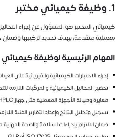
1. وظيفة كيميائي مختبر
كيميائي المختبر هو المسؤول عن إجراء التحاليل 
معملية متقدمة، بهدف تحديد تركيبها وضمان ج
المهام الرئيسية لوظيفة كيميائي 
إجراء الاختبارات الكيميائية والفيزيائية على العي
تحضير المحاليل الكيميائية والمركّبات اللازمة للتح
معايرة وصيانة الأجهزة المعملية مثل جهاز HPLC، وFTIR، وUV
تسجيل وتحليل النتائج وإعداد التقارير الفنية اللازمة
ضمان الالتزام بإجراءات السلامة والصحة المهنية د
تطبيق معايير الجودة مثل ISO 17025 أو GLP