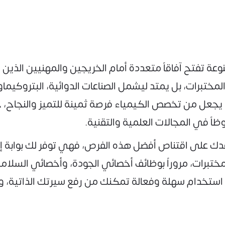
عة تفتح آفاقاً متعددة أمام الخريجين والمهنيين الذ
برات، بل يمتد ليشمل الصناعات الدوائية، البتروكيماويات،
ع يجعل من تخصص الكيمياء فرصة ثمينة للتميز والنجاح،
ظاً في المجالات العلمية والتقنية.
ك على اقتناص أفضل هذه الفرص، فهي توفر لك بوابة إلك
ختبرات، مروراً بوظائف أخصائي الجودة، وأخصائي السلامة ا
بة استخدام سهلة وفعالة تمكنك من رفع سيرتك الذاتية،