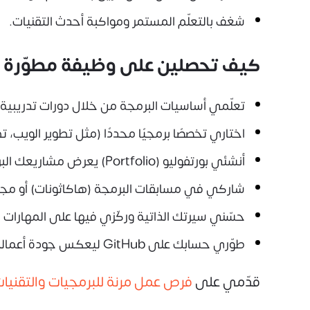
شغف بالتعلّم المستمر ومواكبة أحدث التقنيات.
كيف تحصلين على وظيفة مطوّرة ب
تعلّمي أساسيات البرمجة من خلال دورات تدريبية معتمدة (مثل demy، Udemy
اختاري تخصصًا برمجيًا محددًا (مثل تطوير الويب، ت
أنشئي بورتفوليو (Portfolio) يعرض مشاريعك البرمجية وأعمالك السابقة.
شاركي في مسابقات البرمجة (هاكاثونات) أو مجت
حسّني سيرتك الذاتية وركّزي فيها على المهارات الت
طوّري حسابك على GitHub ليعكس جودة أعمالك وتنظيمك البرمجي.
قدّمي على
فرص عمل مرنة للبرمجيات والتقنيا