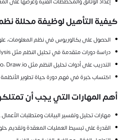
إعداد الوثائق والمخططات الفنية وعرضها على المع
كيفية التأهيل لوظيفة محللة نظم
الحصول على بكالوريوس في نظم المعلومات، علوم 
دراسة دورات متقدمة في تحليل النظم مثل Business Analysis وUML.
التدريب على أدوات تحليل النظم مثل Microsoft Visio، Draw.io، أو Lucidchart.
اكتساب خبرة في فهم دورة حياة تطوير الأنظمة (SDLC) وإدارة المشاريع
أهم المهارات التي يجب أن تمتلكه
مهارات تحليل وتفسير البيانات ومتطلبات الأعمال.
القدرة على تبسيط العمليات المعقدة وتقديم حلو