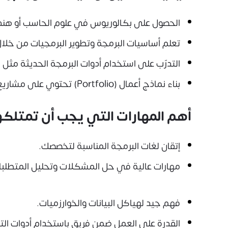
الحصول على بكالوريوس في علوم الحاسب أو هندسة
تعلم أساسيات البرمجة وتطوير البرمجيات من خلا
التدرّب على استخدام أدوات البرمجة الحديثة مثل Git، Visual Studio Code، وGitHub.
بناء نماذج أعمال (Portfolio) تحتوي على مشاريع برمجية وتطبيقات أنجزتها بنفسك.
أهم المهارات التي يجب أن تمتلكها
إتقان لغات البرمجة المناسبة لتخصصك.
مهارات عالية في حل المشكلات وتحليل المتطلبا
فهم جيد لهياكل البيانات والخوارزميات.
القدرة على العمل ضمن فريق باستخدام أدوات الت