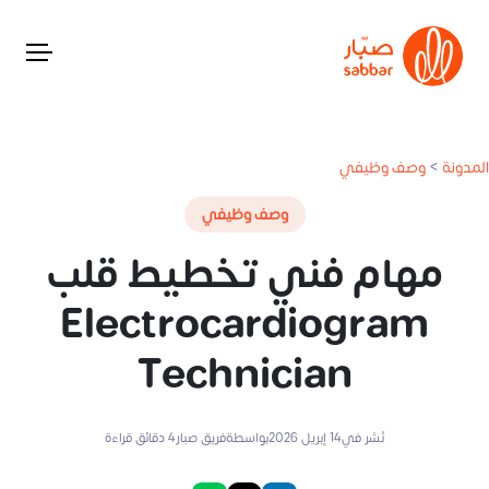
المدونة
>
وصف وظيفي
وصف وظيفي
مهام فني تخطيط قلب
Electrocardiogram
Technician
نُشر في
14 إبريل 2026
بواسطة
فريق صبار
4
دقائق قراءة