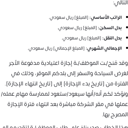
التالي:
الراتب الأساسي:
[المبلغ] ريال سعودي.
بدل السكن:
[المبلغ] ريال سعودي.
بدل النقل:
[المبلغ] ريال سعودي.
الإجمالي الشهري:
[المبلغ الإجمالي] ريال سعودي.
وقد مُنح/ـت الموظف/ـة إجازة اعتيادية مدفوعة الأجر
لغرض السياحة والسفر إلى بلدكم الموقر، وذلك في
الفترة من [تاريخ بدء الإجازة] إلى [تاريخ انتهاء الإجازة].
ونؤكد لكم أنه/أنها سيعود/ستعود لممارسة مهام عمله/
عملها في مقر الشركة مباشرة بعد انتهاء فترة الإجازة
المصرح بها.
هذا الخطاب صدر بناءً على طلب الموظف/ـة لتقديمه إلى