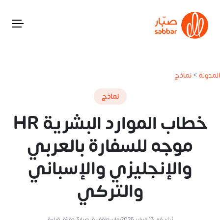
المدونة
>
نماذج
نماذج
خطاب الموارد البشرية HR
موجه للسفارة بالعربي
والإنجليزي والإسباني
والتركي
نُشر في
13 فبراير 2026
بواسطة
فريق صبار
3
دقائق قراءة