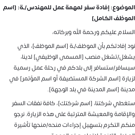
الموضوع: إفادة سفر لمهمة عمل للمهندس/ـة: [اسم
الموظف الكامل]
السلام عليكم ورحمة الله وبركاته،
نود إفادتكم بأن الموظف/ـة [اسم الموظف]، الذي
يشغل/تشغل منصب [المسمى الوظيفي] لدينا،
سيسافر/ستسافر إلى بلدكم في رحلة عمل رسمية
لزيارة [اسم الشركة المستضيفة أو اسم المؤتمر] في
مدينة [اسم المدينة في بلد الوجهة].
ستغطي شركتنا، [اسم شركتك]، كافة نفقات السفر
والإقامة والمعيشة المترتبة على هذه الزيارة. نرجو
منكم التكرم بتسهيل إجراءات منحه/منحها تأشيرة