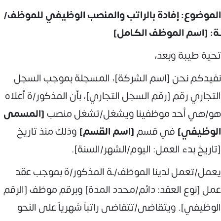
الموضوع: إفادة بالراتب والمنصب الوظيفي للموظف/
ـة: [اسم الموظف الكامل]
تحية طيبة وبعد،
نفيدكم نحن [اسم الشركة]، المسجلة بموجب السجل
التجاري رقم [رقم السجل التجاري]، بأن المذكور/ة أعلاه
هو/هي أحد موظفينا ويشغل/تشغل منصب
[المسمى
الوظيفي]
في قسم
[اسم القسم]
وذلك منذ تاريخ
[تاريخ بدء العمل: اليوم/الشهر/السنة].
يعمل/تعمل لدينا الموظف/ـة المذكور/ة بموجب عقد
عمل [نوع العقد: دائم/محدد المدة] وبرقم موظف [الرقم
الوظيفي]. ويتقاضى/تتقاضى راتباً شهرياً على النحو