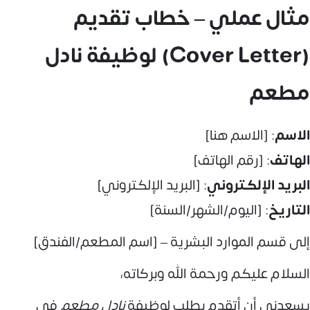
مثال عملي – خطاب تقديم
(Cover Letter) لوظيفة نادل
مطعم
الاسم
: [الاسم هنا]
الهاتف
: [رقم الهاتف]
البريد الإلكتروني
: [البريد الإلكتروني]
التاريخ
: [اليوم/الشهر/السنة]
إلى قسم الموارد البشرية – [اسم المطعم/الفندق]
السلام عليكم ورحمة الله وبركاته،
يسعدني أن أتقدم بطلب لوظيفة
نادل مطعم
في