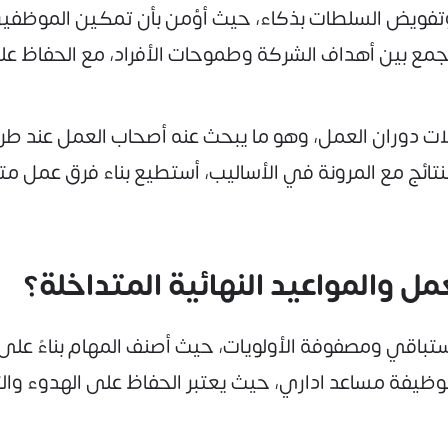
 وتفويض السلطات بذكاء، حيث أؤمن بأن تمكين الموظفين
جمع بين أهداف الشركة وطموحات الأفراد، مع الحفاظ ع
لات دوران العمل، وهو ما يبحث عنه أصحاب العمل عند ط
لنتائج مع المرونة في الأساليب، أستطيع بناء فرق عمل مت
تباقي ومصفوفة الأولويات، حيث أصنف المهام بناءً على 
ظيفة مساعد اداري، حيث يعتبر الحفاظ على الهدوء والترك