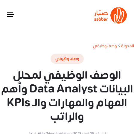
المدونة
>
وصف وظيفي
وصف وظيفي
الوصف الوظيفي لمحلل
البيانات Data Analyst وأهم
المهام والمهارات والـ KPIs
والراتب
نُشر في
26 فبراير 2025
بواسطة
فريق صبار
3
دقائق قراءة