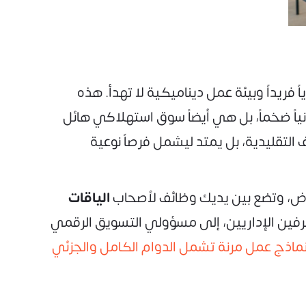
ً فريداً وبيئة عمل ديناميكية لا تهدأ. هذه
نياً ضخماً، بل هي أيضاً سوق استهلاكي هائل
 التقليدية، بل يمتد ليشمل فرصاً نوعية
اض، وتضع بين يديك وظائف لأصحاب
الياقات
فين الإداريين، إلى مسؤولي التسويق الرقمي
نماذج عمل مرنة تشمل الدوام الكامل والجزئي