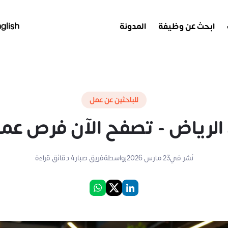
ابحث عن وظيفة
المدونة
glish
للباحثين عن عمل
لرياض - تصفح الآن فرص عمل 
نُشر في
23 مارس 2026
بواسطة
فريق صبار
4
دقائق قراءة