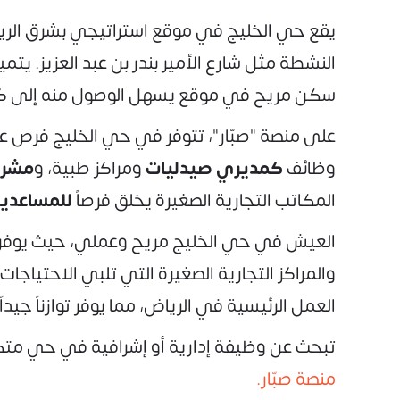
يقع حي الخليج في موقع استراتيجي بشرق الرياض،
النشطة مثل شارع الأمير بندر بن عبد العزيز. يت
سكن مريح في موقع يسهل الوصول منه إلى كافة
على منصة "صبّار"، تتوفر في حي الخليج فرص
وظائف
كمديري صيدليات
ومراكز طبية، و
مشرف
المكاتب التجارية الصغيرة يخلق فرصاً
للمساعدين
العيش في حي الخليج مريح وعملي، حيث يوفر لل
والمراكز التجارية الصغيرة التي تلبي الاحتياج
العمل الرئيسية في الرياض، مما يوفر توازناً جيدا
تبحث عن وظيفة إدارية أو إشرافية في حي مت
منصة صبّار.