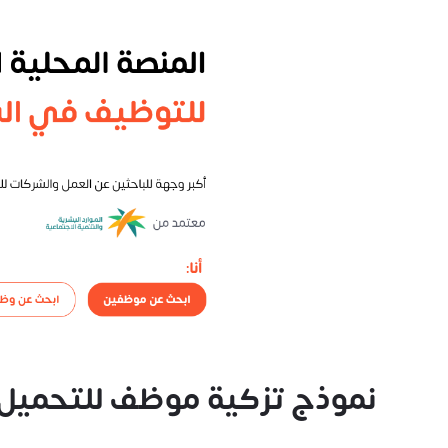
نموذج تزكية موظف للتحميل بص