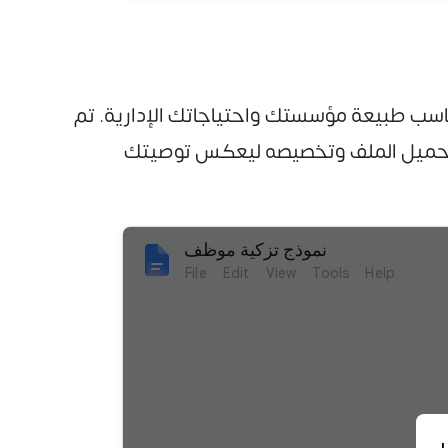
ه مباشرة بما يناسب طبيعة مؤسستك واحتياجاتك الإدارية. تم
وى تحميل الملف وتخصيصه ليعكس توصيتك