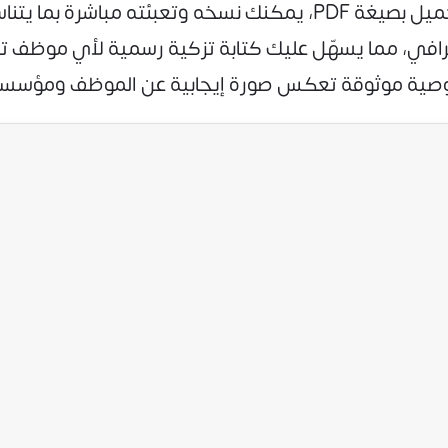
جاهزًا للتحميل بصيغة PDF، يمكنك نسخه وتعبئته مب
ترافي، مما يسهّل عليك كتابة تزكية رسمية لأي موظف ت
 توصية موثوقة تعكس صورة إيجابية عن الموظف ومؤسس