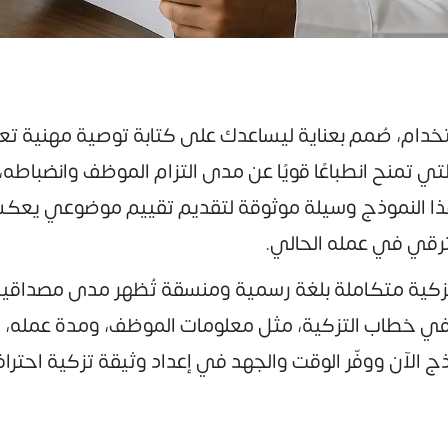
ستخدام، صُمم بعناية ليساعدك على كتابة توصية مهنية
التي تمنح انطباعًا قويًا عن مدى التزام الموظف وانضباطه،
هذا النموذج وسيلة موثوقة لتقديم تقييم موضوعي يعكس
رقي في عمله الحالي.
زكية متكاملة بلغة رسمية ومنسقة تُظهر مدى مصداقية 
ا في خطاب التزكية، مثل معلومات الموظف، ومدة عمله، 
موذج الآن ووفّر الوقت والجهد في إعداد وثيقة تزكية 