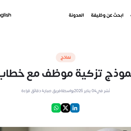
ابحث عن وظيفة
المدونة
glish
نماذج
موذج تزكية موظف مع خطاب
نُشر في
04 يناير 2026
بواسطة
فريق صبار
4
دقائق قراءة