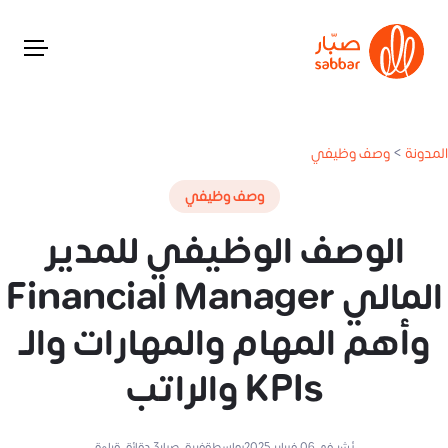
المدونة
>
وصف وظيفي
وصف وظيفي
الوصف الوظيفي للمدير
المالي Financial Manager
وأهم المهام والمهارات والـ
KPIs والراتب
نُشر في
06 فبراير 2025
بواسطة
فريق صبار
3
دقائق قراءة