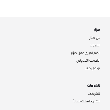
صبّار
عن صبّار
المدونة
انضم لفريق عمل صبّار
التدريب التعاوني
تواصل معنا
للشركات
للشركات
انشر وظيفتك مجاناً