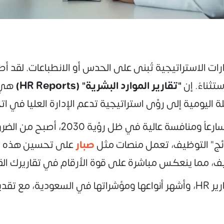
رارات الاستراتيجية تُبنى على الحدس أو الانطباعات. لقد 
تثناءً. إن
"تقارير الموارد البشرية" (HR Reports)
هي ا
لة اليومية إلى رؤى استراتيجية تدعم الإدارة العليا في ات
في سوق العمل السعودي الذي يشهد نموا
تائج" التوظيف، تعمل منصات مثل
صبار
على تحسين هذه الن
ف، مما ينعكس مباشرة على قوة الأرقام في تقاريرك الق
في هذا الدليل، سنستعرض بالتفصيل أهمية تقارير HR، وأشهر أنواعها ومؤشرا