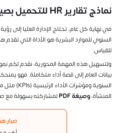
نماذج تقارير HR للتحميل بصيغة PDF أو Word
في نهاية كل عام، تحتاج الإدارة العليا إلى رؤية 
السنوي للموارد البشرية هو الأداة التي تقدم ه
للقياس.
ولتسهيل هذه المهمة المحورية، نقدم لكم نم
بيانات العام إلى قصة أداء متكاملة. فهو يمنحكم 
السنوية ومؤشرات الأداء الرئيسية (KPIs) مثل معدلات التوطين وتكلفة التوظيف. يمكنكم تحميله
المنشأة،
وصيغة PDF
لمشاركته بسهولة مع صناع
صبار هي
أكبر وج