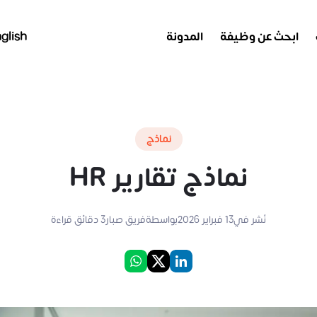
ابحث عن وظيفة
المدونة
glish
نماذج
نماذج تقارير HR
نُشر في
13 فبراير 2026
بواسطة
فريق صبار
3
دقائق قراءة