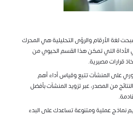
أصبحت لغة الأرقام والرؤى التحليلية هي المحرك
لأداة التي تمكن هذا القسم الحيوي من
خاذ قرارات مصيرية.
ً متسارعاً ومنافسة عالية في ظل رؤية 2030، أصبح من الضروري على المنشآت تتبع وقياس أداء أهم
تائج من المصدر، عبر تزويد المنشآت بأفضل
ادمة.
تها في السعودية، مع تقديم نماذج عملية ومتنوعة تساعدك على البدء