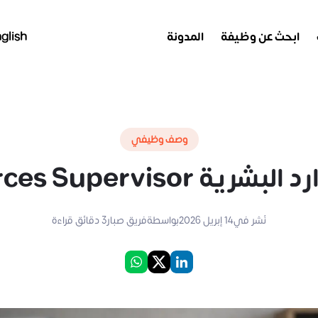
ابحث عن وظيفة
المدونة
glish
وصف وظيفي
Human Resources Supe
نُشر في
14 إبريل 2026
بواسطة
فريق صبار
3
دقائق قراءة