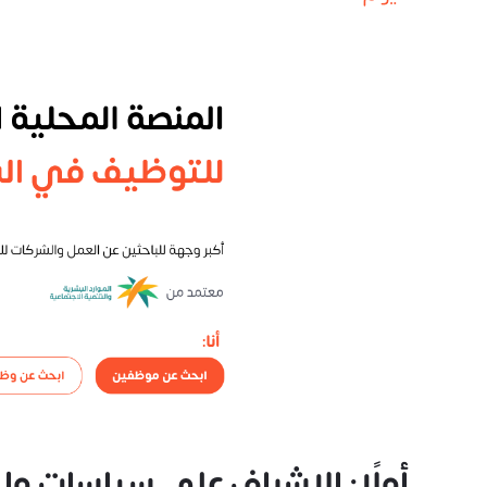
أولًا: الإشراف على سياسات وإج