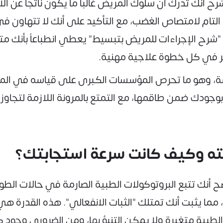
ح أنك تدرك أن سلوك المريض غالباً ما يكون ناتجاً عن ا
ء التام لامتصاص الغضب، مع التأكيد على أنك لا تتهاون 
شرح الإجراءات للمريض بتبسيط" يعطي انطباعاً بأنك متم
ير في كل خطوة علاجية مهنية.
ة، وهو ما تحرص المؤسسات الكبرى على قياسه في المتقد
بوجودك ضمن طاقمها، مع التمتع بالمرونة اللازمة لتجا
ح أنك تتبع البروتوكولات الطبية الصارمة في حالات الط
ا يثبت أنك تمتلك "الثبات الانفعالي". هذه القدرة هي 
لطبية متغيرة ولا يمكن التنبؤ بها، ومن الضروري وجود 