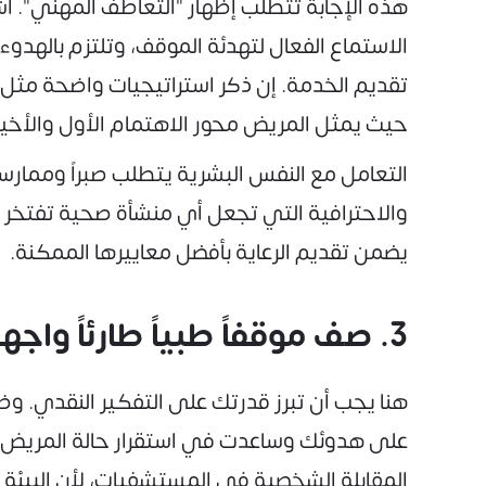
هذه الإجابة تتطلب إظهار "التعاطف المهني". اشر
الاستماع الفعال لتهدئة الموقف، وتلتزم بالهدو
تقديم الخدمة. إن ذكر استراتيجيات واضحة مثل "
حيث يمثل المريض محور الاهتمام الأول والأخ
التعامل مع النفس البشرية يتطلب صبراً وممارس
والاحترافية التي تجعل أي منشأة صحية تفتخر 
يضمن تقديم الرعاية بأفضل معاييرها الممكنة.
3. صف موقفاً طبياً طارئاً واجهته وكيف كانت سرعة استجابتك؟
هنا يجب أن تبرز قدرتك على التفكير النقدي. وض
على هدوئك وساعدت في استقرار حالة المريض، مم
المقابلة الشخصية في المستشفيات، لأن البيئة ا