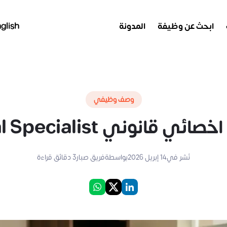
ابحث عن وظيفة
المدونة
glish
وصف وظيفي
ئي قانوني Legal Specialist
نُشر في
14 إبريل 2026
بواسطة
فريق صبار
3
دقائق قراءة