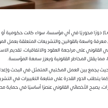
تلعب وظيفة أخصائي قانوني (Legal Specialist) دورًا محوريًا في أي مؤسسة، سواء
لى معرفة واسعة بالقوانين والتشريعات المتعلقة بعمل ال
لقانوني على مراجعة العقود والاتفاقيات، تقديم الاستشا
، مما يقلل المخاطر القانونية ويعزز سمعة المؤسسة.
حيث يجمع بين العمل المكتبي المتمثل في البحث وإعداد 
كما يتطلب الدور القدرة على متابعة التغييرات في التشر
ت، يصبح الأخصائي القانوني عنصرًا أساسيًا في حماية مص