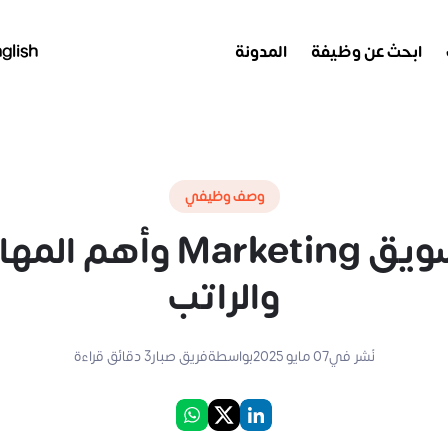
ابحث عن وظيفة
المدونة
glish
وصف وظيفي
والراتب
نُشر في
07 مايو 2025
بواسطة
فريق صبار
3
دقائق قراءة