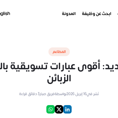
ابحث عن وظيفة
المدونة
glish
المطاعم
يد: أقوى عبارات تسويقية بال
الزبائن
نُشر في
16 إبريل 2026
بواسطة
فريق صبار
3
دقائق قراءة