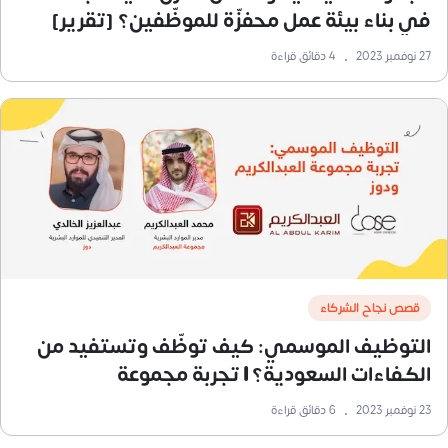
في بناء بيئة عمل محفزّة للموظّفين؟ [تقرير]
27 نوفمبر 2023
•
4
دقائق قراءة
قصص نجاح الشركاء
التوظيف الموسمي: كيف توظّف وتستفيد من
الكفاءات السعودية؟ | تجربة مجموعة
العبدالكريم ودوز
23 نوفمبر 2023
•
6
دقائق قراءة