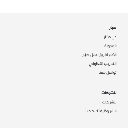
صبّار
عن صبّار
المدونة
انضم لفريق عمل صبّار
التدريب التعاوني
تواصل معنا
للشركات
للشركات
انشر وظيفتك مجاناً