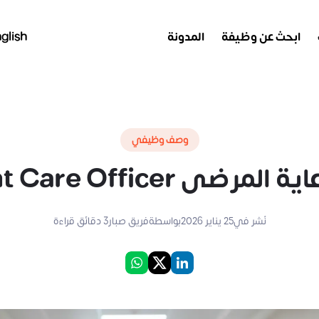
ابحث عن وظيفة
المدونة
glish
وصف وظيفي
رضى Patient Care Officer
نُشر في
25 يناير 2026
بواسطة
فريق صبار
3
دقائق قراءة