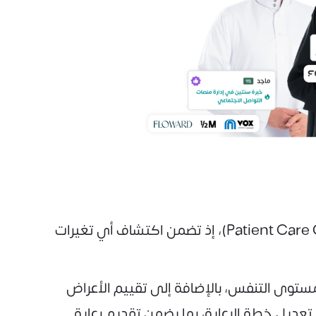
تعد متابعة الحالة الصحية اليومية للمرضى من أهم المهام الأساسية لاختصاصي رعاية المرضى (Patient Care Officer)، إذ تضمن اكتشاف أي تغيرات
ستوى التنفس، بالإضافة إلى تقييم الأعراض
 تعديل خطة الرعاية، بما يضمن تقديم رعاية