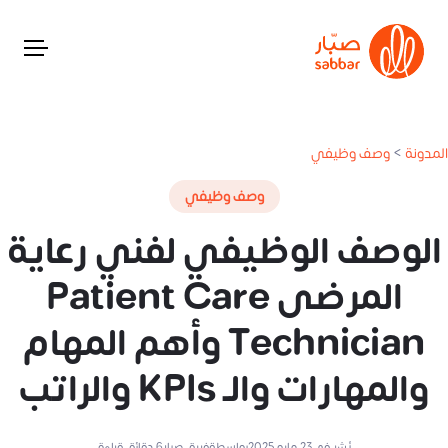
المدونة
>
وصف وظيفي
وصف وظيفي
الوصف الوظيفي لفني رعاية
المرضى Patient Care
Technician وأهم المهام
والمهارات والـ KPIs والراتب
نُشر في
23 مايو 2025
بواسطة
فريق صبار
6
دقائق قراءة