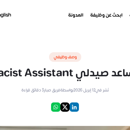
ابحث عن وظيفة
المدونة
glish
وصف وظيفي
ي Pharmacist Assistant
نُشر في
12 إبريل 2026
بواسطة
فريق صبار
3
دقائق قراءة