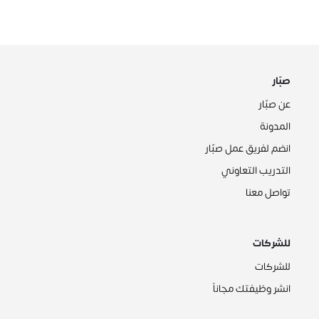
صبّار
عن صبّار
المدونة
انضم لفريق عمل صبّار
التدريب التعاوني
تواصل معنا
للشركات
للشركات
انشر وظيفتك مجاناً