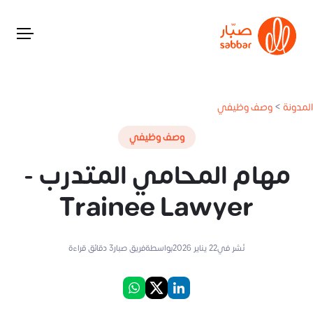
المدونة
>
وصف وظيفي
وصف وظيفي
مهام المحامي المتدرب -
Trainee Lawyer
نُشر في
22 يناير 2026
بواسطة
فريق صبار
3
دقائق قراءة