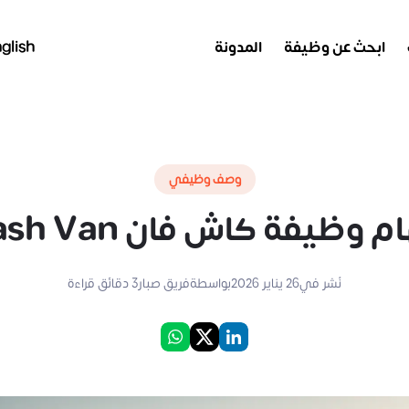
ابحث عن وظيفة
المدونة
glish
وصف وظيفي
 وظيفة كاش فان Cash Van
نُشر في
26 يناير 2026
بواسطة
فريق صبار
3
دقائق قراءة