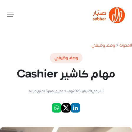
المدونة
>
وصف وظيفي
وصف وظيفي
مهام كاشير Cashier
نُشر في
28 يناير 2026
بواسطة
فريق صبار
3
دقائق قراءة