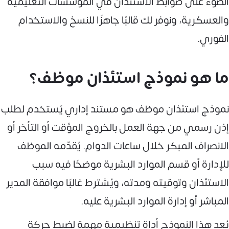
الضوء على ضوابط الاستئذان في المؤسسات التعليمية
والعسكرية، ونوفر لك قالبًا جاهزًا للنسخ والاستخدام
الفوري.
ما هو نموذج استئذان موظف؟
نموذج استئذان موظف هو مستند إداري يُستخدم لطلب
إذن رسمي من جهة العمل بالخروج المؤقت أو التأخر أو
الانصراف المبكر خلال ساعات الدوام. يُقدّمه الموظف
للإدارة أو قسم الموارد البشرية موضحًا فيه سبب
الاستئذان وتوقيته ومدته، ويُشترط غالبًا موافقة المدير
المباشر أو إدارة الموارد البشرية عليه.
يُعد هذا النموذج أداة تنظيمية مهمة لضبط حركة