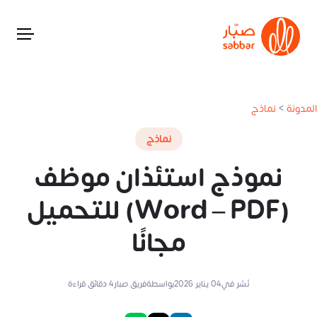
المدونة
>
نماذج
نماذج
نموذج استئذان موظف
(Word – PDF) للتحميل
مجانًا
نُشر في
04 يناير 2026
بواسطة
فريق صبار
4
دقائق قراءة