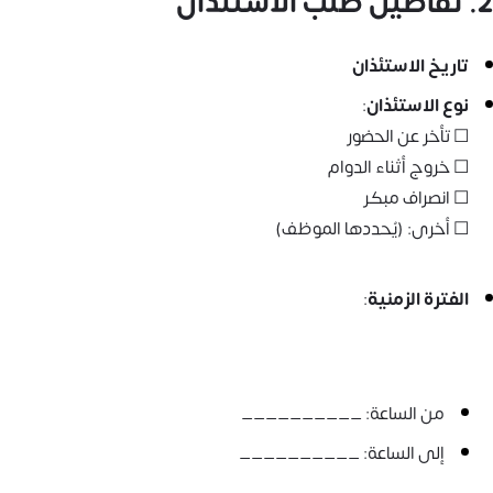
2. تفاصيل طلب الاستئذان
تاريخ الاستئذان
نوع الاستئذان
:
☐ تأخر عن الحضور
☐ خروج أثناء الدوام
☐ انصراف مبكر
☐ أخرى: (يُحددها الموظف)
الفترة الزمنية
:
من الساعة: __________
إلى الساعة: __________