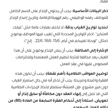
فقط.
ذكر البيانات الأساسية:
يجب أن يحتوي الإنذار على الاسم الكامل
للموظف، رقمه الوظيفي، رقم الهوية/الإقامة، وتاريخ إصدار الإنذار.
تحديد تواريخ الغياب بدقة:
لا تكتفِ بعبارات عامة مثل "غيابك
المتكرر". اذكر التواريخ المحددة التي تغيب فيها الموظف بوضوح.
(مثال: "لوحظ تغيبكم في أيام: 15/6، 18/6، 22/6... إلخ").
الإشارة إلى المخالفة:
يجب أن ينص الإنذار بوضوح على أن هذا
الغياب يعد مخالفة للائحة تنظيم العمل المعتمدة وللالتزامات
المنصوص عليها في عقد العمل.
توضيح العواقب النظامية (أهم نقطة):
يجب أن تكون هذه
الفقرة واضحة وصريحة. يجب أن تذكر أنه في حال استمرار الغياب
دون مبرر مشروع، فإن المنشأة ستضطر لاتخاذ الإجراءات النظامية
التي قد تصل إلى
إنهاء العقد دون مكافأة أو سابق إنذار أو
تعويض، استناداً إلى أحكام الفقرة السابعة من المادة (80) من
نظام العمل السعودي.