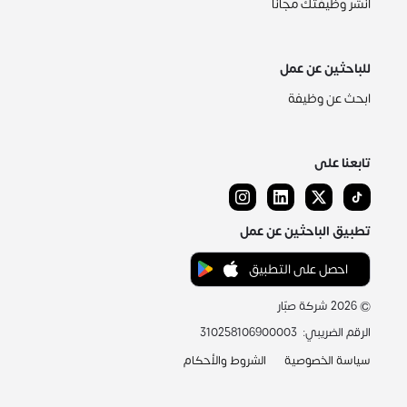
انشر وظيفتك مجاناً
للباحثين عن عمل
ابحث عن وظيفة
تابعنا على
تطبيق الباحثين عن عمل
احصل على التطبيق
©
2026
شركة صبّار
الرقم الضريبي
:
310258106900003
سياسة الخصوصية
الشروط والأحكام