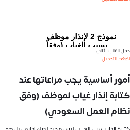
حمل القالب الثاني
اضغط للتحميل
أمور أساسية يجب مراعاتها عند
كتابة إنذار غياب لموظف (وفق
نظام العمل السعودي)
كتابة إنذار بسبب الغياب ليس مجرد إجراء إداري، بل هو