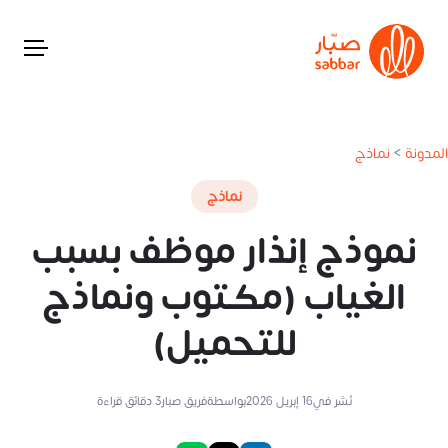
المدونة
>
نماذج
نماذج
نموذج إنذار موظف بسبب
الغياب (مكتوب ونماذج
للتحميل)
نُشر في
16 إبريل 2026
بواسطة
فريق صبار
3
دقائق قراءة