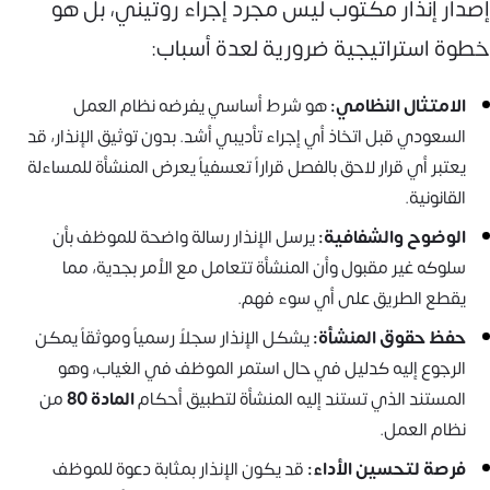
إصدار إنذار مكتوب ليس مجرد إجراء روتيني، بل هو
خطوة استراتيجية ضرورية لعدة أسباب:
الامتثال النظامي:
هو شرط أساسي يفرضه نظام العمل
السعودي قبل اتخاذ أي إجراء تأديبي أشد. بدون توثيق الإنذار، قد
يعتبر أي قرار لاحق بالفصل قراراً تعسفياً يعرض المنشأة للمساءلة
القانونية.
الوضوح والشفافية:
يرسل الإنذار رسالة واضحة للموظف بأن
سلوكه غير مقبول وأن المنشأة تتعامل مع الأمر بجدية، مما
يقطع الطريق على أي سوء فهم.
حفظ حقوق المنشأة:
يشكل الإنذار سجلاً رسمياً وموثقاً يمكن
الرجوع إليه كدليل في حال استمر الموظف في الغياب، وهو
المستند الذي تستند إليه المنشأة لتطبيق أحكام
المادة 80
من
نظام العمل.
فرصة لتحسين الأداء:
قد يكون الإنذار بمثابة دعوة للموظف