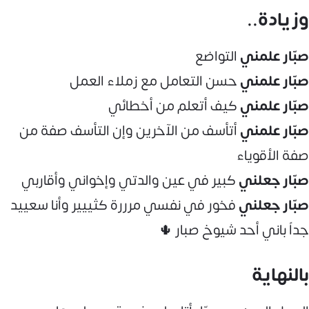
وزيادة..
صبّار علمني
التواضع
صبّار علمني
حسن التعامل مع زملاء العمل
صبّار
علمني
كيف أتعلم من أخطائي
صبّار علمني
أتأسف من الآخرين وإن التأسف صفة من
صفة الأقوياء
صبّار
جعلني
كبير في عين والدتي وإخواني وأقاربي
صبّار
جعلني
فخور في نفسي مرررة كثييير وأنا سعييد
جداً باني أحد شيوخ صبار 🌵
بالنهاية