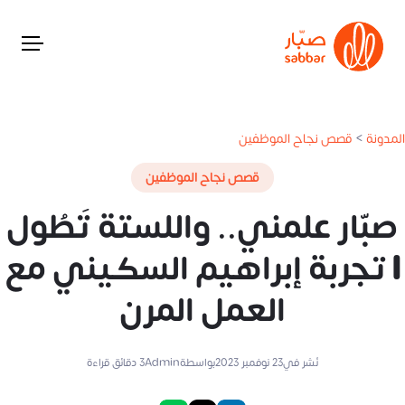
المدونة
>
قصص نجاح الموظفين
قصص نجاح الموظفين
صبّار علمني.. واللستة تَطُول
| تجربة إبراهيم السكيني مع
العمل المرن
نُشر في
23 نوفمبر 2023
بواسطة
Admin
3
دقائق قراءة