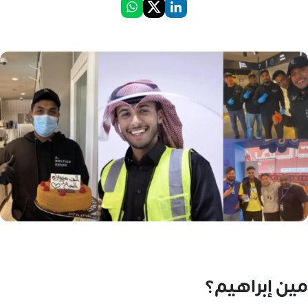
مين إبراهيم؟