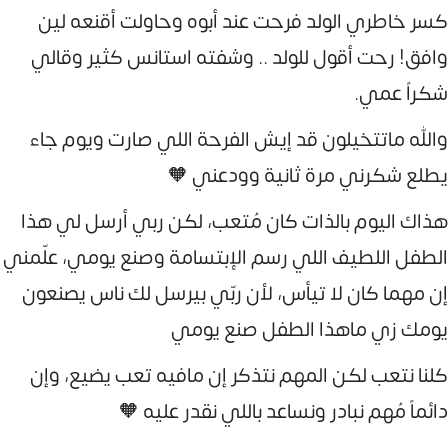
كسر خاطري الولد فرحت عند أبوه وحاولت أقنعه لين
وافق! رحت أقول للولد .. وشفته استانس كثير وقالي
شكراً عمي.
والله ماتتخيلون قد إيش الفرحة اللي صارت ويوم جاء
يطلع شكرني مرة ثانية وودعني 🧡
هذاك اليوم بالذات كان مُتعب، لكن ربي أرسل لي هذا
الطفل اللطيف اللي رسم الإبتسامة وصنع يومي، علّمني
إن مهما كان لا تيأس، لأن ربّي بيرسل لك ناس يصنعون
يومك زي ماهذا الطفل صنع يومي
كلنا نتعب لكن المهم نتذكر إن مافيه تعب يضيع، وإن
دائماً مُهم نبادر ونساعد باللي نقدر عليه 🧡