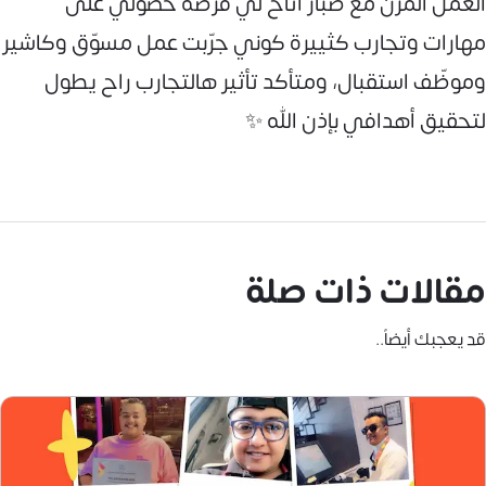
العمل المرن مع صبّار أتاح لي فرصة حصولي على
مهارات وتجارب كثييرة كوني جرّبت عمل مسوّق وكاشير
وموظّف استقبال، ومتأكد تأثير هالتجارب راح يطول
لتحقيق أهدافي بإذن الله ✨
مقالات ذات صلة
قد يعجبك أيضاً..