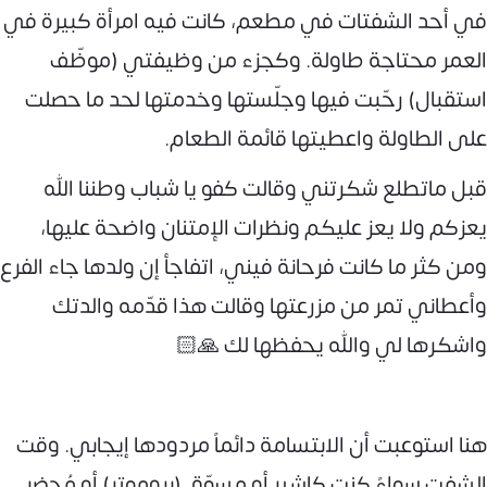
‏في أحد الشفتات في مطعم، كانت فيه امرأة كبيرة في
العمر محتاجة طاولة. وكجزء من وظيفتي (موظّف
استقبال) رحّبت فيها وجلّستها وخدمتها لحد ما حصلت
على الطاولة واعطيتها قائمة الطعام.
قبل ماتطلع شكرتني وقالت كفو يا شباب وطننا الله
يعزكم ولا يعز عليكم ونظرات الإمتنان واضحة عليها،
ومن كثر ما كانت فرحانة فيني، اتفاجأ إن ولدها جاء الفرع
وأعطاني تمر من مزرعتها وقالت هذا قدّمه والدتك
واشكرها لي والله يحفظها لك 🙏🏻
هنا استوعبت أن الابتسامة دائماً مردودها إيجابي. وقت
الشفت سواءً كنت كاشير أو مسوّق (بروموتر) أو مُحضر