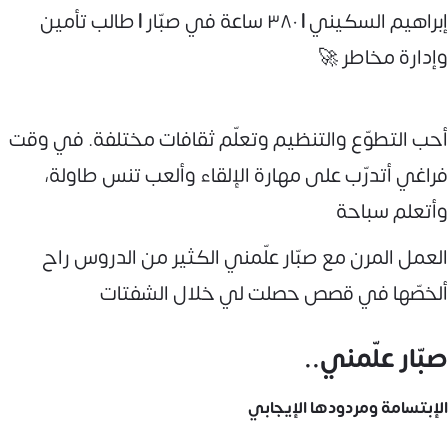
إبراهيم السكيني | ٣٨٠ ساعة في صبّار | طالب تأمين
وإدارة مخاطر 🚀
أحب التطوّع والتنظيم وتعلّم ثقافات مختلفة. في وقت
فراغي أتدرّب على مهارة الإلقاء وأ‏لعب تنس طاولة،
وأتعلم سباحة
العمل المرن مع صبّار علّمني الكثير من الدروس راح
ألخصّها في قصص حصلت لي خلال الشفتات
صبّار علّمني..
الإبتسامة ومردودها الإيجابي