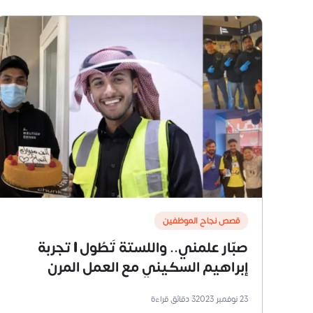
قصص نجاح الموظفين
صبّار علمني.. واللستة تَطُول | تجربة
إبراهيم السكيني مع العمل المرن
23 نوفمبر 2023
3
دقائق قراءة