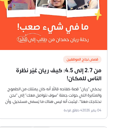
قصص نجاح الموظفين
من 2.7 إلى 4.5: كيف ريان غيّر نظرة
الناس للمكان!
يحكي "ريان" قصة كفاحه قائلًا أنه كان يمتلك من الطموح
والمثابرة التي حولت جملة "سوف نتواصل معك" إلى "نحن
نحتاجك معنا"، ليثبت أنه ليس هناك ما يُسمى مستحيل، وأن
الشهادة لن تشكل عائق أمام تحقيق حلمه.
04 يناير 2026
4
دقائق قراءة