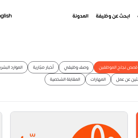
ابحث عن وظيفة
المدونة
glish
قصص نجاح الموظفين
وصف وظيفي
أخبار صبّارية
الموارد البشري
حثين عن عمل
المهارات
المقابلة الشخصية