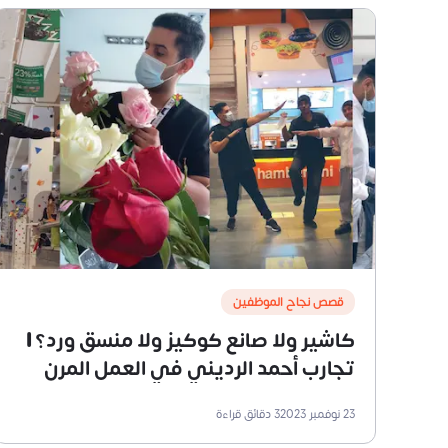
قصص نجاح الموظفين
كاشير ولا صانع كوكيز ولا منسق ورد؟ |
تجارب أحمد الرديني في العمل المرن
23 نوفمبر 2023
3
دقائق قراءة