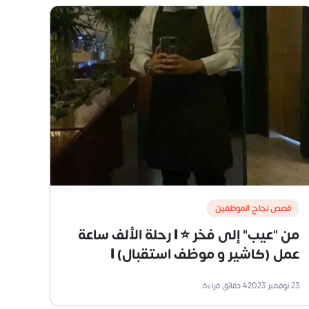
قصص نجاح الموظفين
من "عيب" إلى فخر ⭐ | رحلة الألف ساعة
عمل (كاشير و موظف استقبال) |
عبدالرحمن السمّاري
23 نوفمبر 2023
4
دقائق قراءة