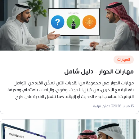
المهارات
مهارات الحوار - دليل شامل
مهارات الحوار هي مجموعة من القدرات التي تمكّن الفرد من التواصل
بفعالية مع الآخرين، من خلال التحدث بوضوح، والإنصات باهتمام، ومعرفة
التوقيت المناسب لبدء الحديث أو إنهائه. كما تشمل القدرة على طرح
الأسئلة، تجنّب الافتراضات، إظهار الاحترام، والتحلي بالود والثقة بالنفس
13 فبراير 2026
3
دقائق قراءة
والحزم. هذه المهارات تساعد على بناء علاقات إيجابية.