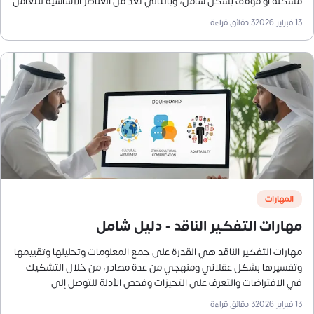
مشكلة أو موقف بشكل شامل، وبالتالي تُعد من العناصر الأساسية للتعامل
مع التحديات اليومية واتخاذ القرارات المدروسة وتوليد أفكار جديدة.
13 فبراير 2026
3
دقائق قراءة
المهارات
مهارات التفكير الناقد - دليل شامل
مهارات التفكير الناقد هي القدرة على جمع المعلومات وتحليلها وتقييمها
وتفسيرها بشكل عقلاني ومنهجي من عدة مصادر، من خلال التشكيك
في الافتراضات والتعرف على التحيزات وفحص الأدلة للتوصل إلى
استنتاجات مدروسة، وبالتالي فهي تمكّن صاحبها من اتخاذ قرارات
13 فبراير 2026
3
دقائق قراءة
منطقية ومستنيرة وحل المشكلات المعقدة، والتعامل مع حالات عدم