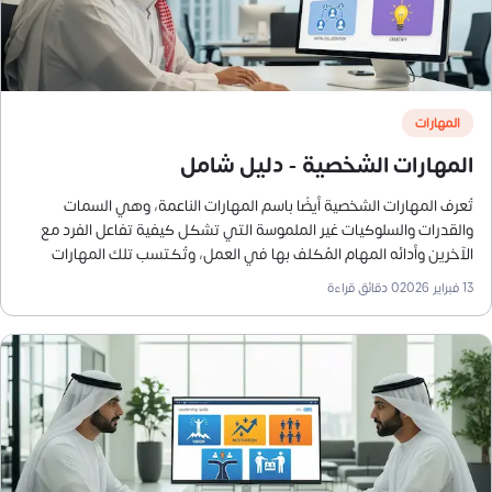
المهارات
المهارات الشخصية - دليل شامل
تُعرف المهارات الشخصية أيضًا باسم المهارات الناعمة، وهي السمات
والقدرات والسلوكيات غير الملموسة التي تشكل كيفية تفاعل الفرد مع
الآخرين وأدائه المهام المُكلف بها في العمل، وتُكتسب تلك المهارات
بشكل طبيعي أو يمكن تعلمها من خلال الممارسة أو من التغذية الراجعة،
13 فبراير 2026
0
دقائق قراءة
وامتلاكها يساعد على التنقل بين المهام اليومية بكفاءة، والتفاعل في
بيئة العمل مع الزملاء والعملاء والمشرفين بفعالية، ومواجهة التحديات
اليومية داخل العمل وخارجه.