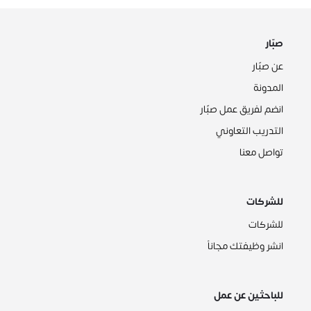
صبّار
عن صبّار
المدونة
انضم لفريق عمل صبّار
التدريب التعاوني
تواصل معنا
للشركات
للشركات
انشر وظيفتك مجاناً
للباحثين عن عمل