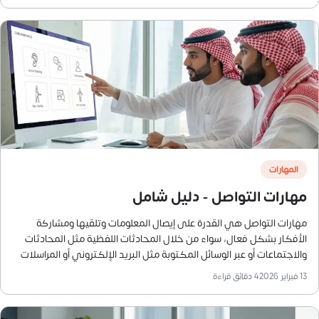
اليقين.
المهارات
مهارات التواصل - دليل شامل
مهارات التواصل هي القدرة على إيصال المعلومات وتلقيها ومشاركة
الأفكار بشكل فعال، سواء من خلال المحادثات اللفظية مثل المحادثات
والاجتماعات أو عبر الوسائل المكتوبة مثل البريد الإلكتروني أو المراسلات
أو مواقع التواصل الاجتماعي، أو عند التواصل غير اللفظي الذي يتم عبر لغة
13 فبراير 2026
4
دقائق قراءة
الجسد، الإيماءات، نبرة الصوت، والنغمة، أو عند التواصل البصري الذي يتم
باستخدام الصور والرسوم البيانية، والمخططات، والخرائط.