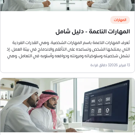
المهارات
المهارات الناعمة - دليل شامل
تُعرف المهارات الناعمة باسم المهارات الشخصية، وهي القدرات الفردية
التي يمتلكها الشخص وتساعده على التأقلم والاندماج في بيئة العمل، إذ
تشمل شخصيته وسلوكياته ومرونته ودوافعه وأسلوبه في التعامل، وهي
مهارات بالغة الأهمية نظرًا لتأثيرها الفعال في النجاح الوظيفي، لدرجة
13 فبراير 2026
3
دقائق قراءة
أنها كثيرًا ما تكون السبب وراء قرار أصحاب العمل بالاحتفاظ بأحد
الموظفين أو ترقيته.