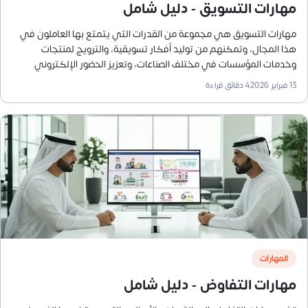
مهارات التسويق - دليل شامل
مهارات التسويق هي مجموعة من القدرات التي يتمتع بها العاملون في
هذا المجال، وتمكنهم من توليد أفكار تسويقية، والترويج لمنتجات
وخدمات المؤسسات في مختلف الصناعات، وتعزيز الحضور الإلكتروني
للأعمال، وجذب العملاء والحفاظ عليهم، وتحقيق أهداف المؤسسة على
13 فبراير 2026
4
دقائق قراءة
المدى القصير والطويل.
المهارات
مهارات التفاوض - دليل شامل