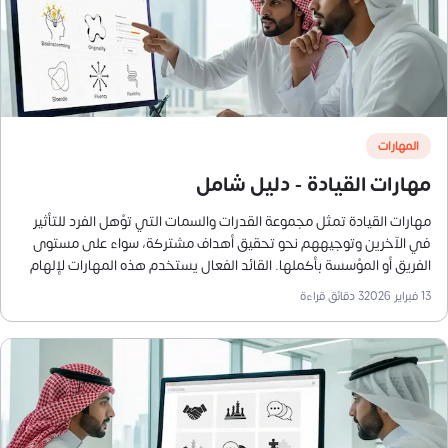
المهارات
مهارات القيادة - دليل شامل
مهارات القيادة تمثل مجموعة القدرات والسمات التي تؤهل الفرد للتأثير
في الآخرين وتوجيههم نحو تحقيق أهداف مشتركة، سواء على مستوى
الفريق أو المؤسسة بأكملها. القائد الفعال يستخدم هذه المهارات لإلهام
الفريق، إدارة التغيير، وتعزيز التعاون والثقة بين الأعضاء، كما يحقق التوازن
13 فبراير 2026
3
دقائق قراءة
بين استراتيجيات المؤسسة واحتياجات الموظفين.