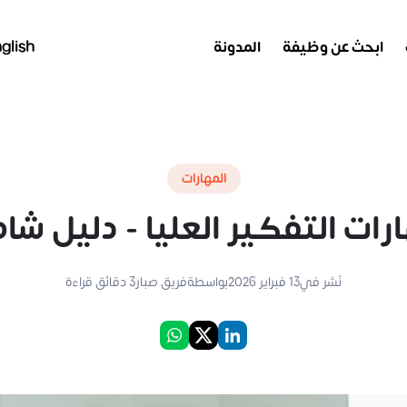
ابحث عن وظيفة
المدونة
glish
المهارات
رات التفكير العليا - دليل شا
نُشر في
13 فبراير 2026
بواسطة
فريق صبار
3
دقائق قراءة