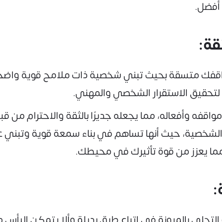
أفضل.
ومواقفك متسقة بحيث تبني شخصية ذات ملامح قوية واضحة.
ص لتحقيق الاستقرار الشخصي والمهني.
اقفه وأفعاله، مما يجعله جديرًا بالثقة والاحترام من ق
 الشخصية، حيث أنها تساهم في بناء سمعة قوية وتبني 
ة، مما يعزز من قوة تأثيرك في محيطك.
حلي بالمرونة في اتباع طرق بديلة وألا يتمكن اليأس من