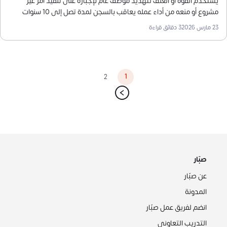
يستخدم القوة أو العنف لتهديد موظف عام لإجباره على تنفيذ أمر غير
مشروع أو منعه من أداء عمله يعاقب بالسجن لمدة تصل إلى 10 سنوات
وغرامة تصل إلى مليون ريال. أما في القطاع الخاص، فلا توجد عقوبة
23 مارس 2026
3
دقائق قراءة
مباشرة لتهديد الموظف بالفصل في نظام العمل السعودي
1
2
صبّار
عن صبّار
المدونة
انضم لفريق عمل صبّار
التدريب التعاوني