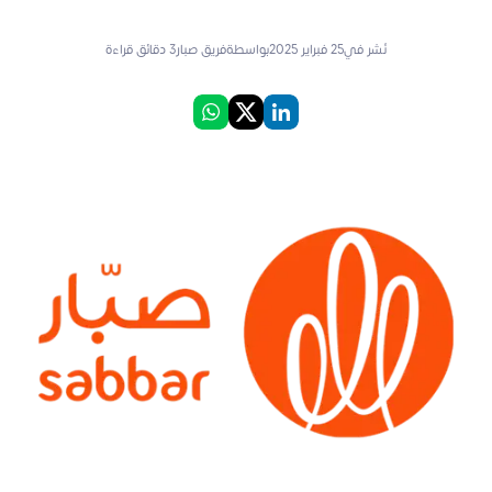
نُشر في
25 فبراير 2025
بواسطة
فريق صبار
3
دقائق قراءة