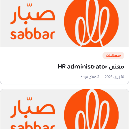
مصطلحات
معنى HR administrator
16 إبريل 2026
•
3
دقائق قراءة