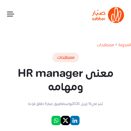
المدونة
>
مصطلحات
مصطلحات
معنى HR manager
ومهامه
نُشر في
16 إبريل 2026
بواسطة
فريق صبار
6
دقائق قراءة