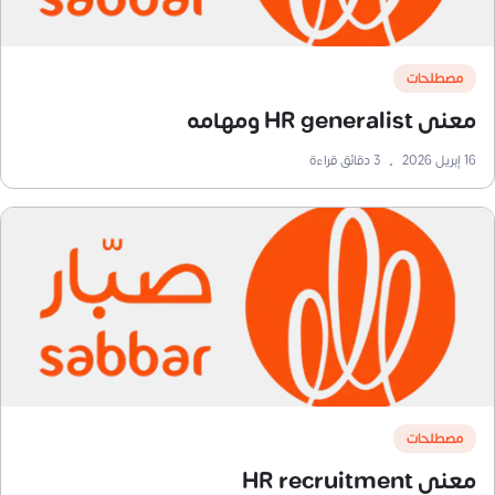
مصطلحات
معنى HR generalist ومهامه
16 إبريل 2026
•
3
دقائق قراءة
مصطلحات
معنى HR recruitment