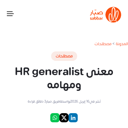
المدونة
>
مصطلحات
مصطلحات
معنى HR generalist
ومهامه
نُشر في
16 إبريل 2026
بواسطة
فريق صبار
3
دقائق قراءة