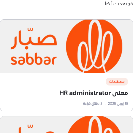
قد يعجبك أيضاً..
مصطلحات
معنى HR administrator
16 إبريل 2026
•
3
دقائق قراءة