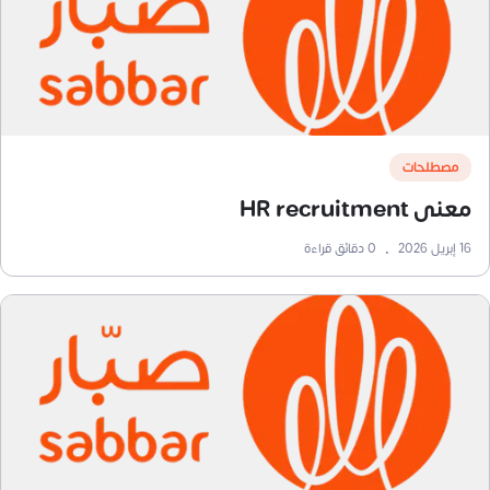
مصطلحات
معنى HR recruitment
16 إبريل 2026
•
0
دقائق قراءة