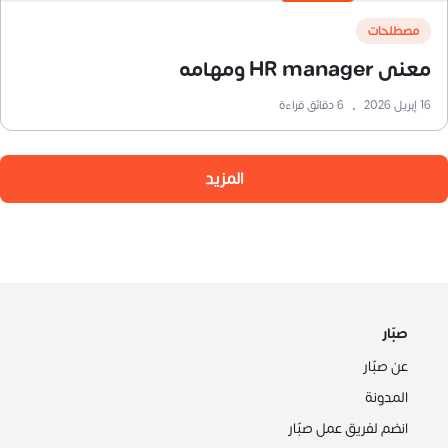
مصطلحات
معنى HR manager ومهامه
16 إبريل 2026
•
6
دقائق قراءة
المزيد
صبّار
عن صبّار
المدونة
انضم لفريق عمل صبّار