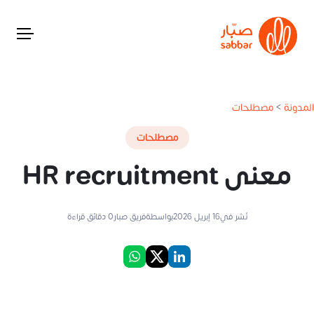
المدونة
>
مصطلحات
مصطلحات
معنى HR recruitment
نُشر في
16 إبريل 2026
بواسطة
فريق صبار
0
دقائق قراءة