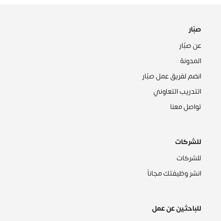
صبّار
عن صبّار
المدونة
انضم لفريق عمل صبّار
التدريب التعاوني
تواصل معنا
للشركات
للشركات
انشر وظيفتك مجاناً
للباحثين عن عمل