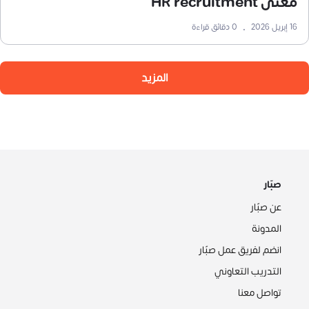
معنى HR recruitment
16 إبريل 2026
•
0
دقائق قراءة
المزيد
صبّار
عن صبّار
المدونة
انضم لفريق عمل صبّار
التدريب التعاوني
تواصل معنا