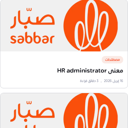
مصطلحات
معنى HR administrator
16 إبريل 2026
•
3
دقائق قراءة