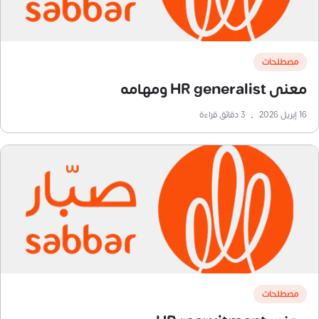
مصطلحات
معنى HR generalist ومهامه
16 إبريل 2026
•
3
دقائق قراءة
مصطلحات