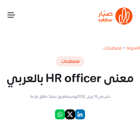
المدونة
>
مصطلحات
مصطلحات
معنى HR officer بالعربي
نُشر في
16 إبريل 2026
بواسطة
فريق صبار
3
دقائق قراءة