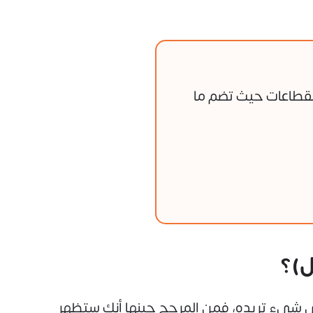
لقطاعات حيث تضم ما
ل)؟
 أي شيء تريده، فمن المرجح حينها أنك ستظهر