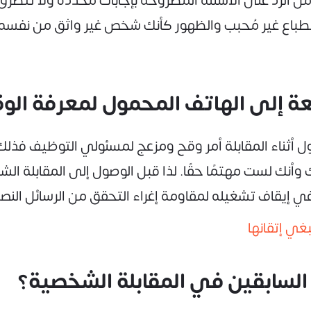
من الرد على الأسئلة المطروحة بإجابات محددة ولا تتطرق ل
طباع غير مُحبب والظهور كأنك شخص غير واثق من نفسه، ل
إلى الهاتف المحمول لمعرفة الوقت
ل أثناء المقابلة أمر وقح ومزعج لمسئولي التوظيف فذلك
وأنك لست مهتمًا حقًا. لذا قبل الوصول إلى المقابلة 
 إيقاف تشغيله لمقاومة إغراء التحقق من الرسائل النصية
غي إتقانها
لسابقين في المقابلة الشخصية؟