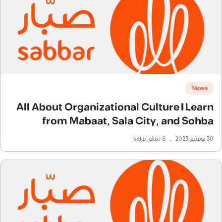
News
All About Organizational Culture | Learn
from Mabaat, Sala City, and Sohba
Coffee
30 نوفمبر 2023
•
8
دقائق قراءة