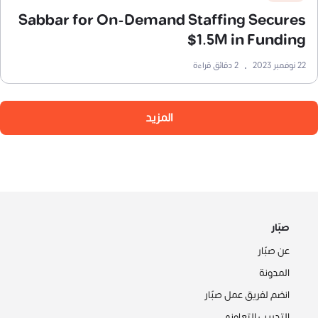
Sabbar for On-Demand Staffing Secures
$1.5M in Funding
22 نوفمبر 2023
•
2
دقائق قراءة
المزيد
صبّار
عن صبّار
المدونة
انضم لفريق عمل صبّار
التدريب التعاوني