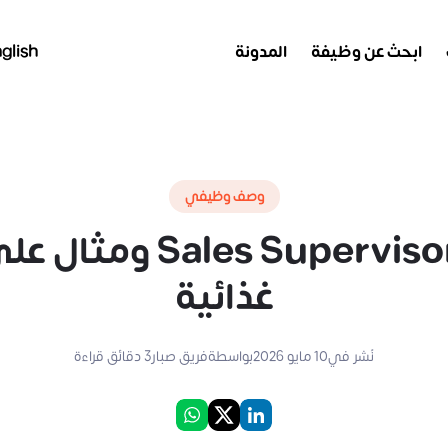
ابحث عن وظيفة
المدونة
glish
وصف وظيفي
مهام مشرف مبيعات sor
غذائية
نُشر في
10 مايو 2026
بواسطة
فريق صبار
3
دقائق قراءة