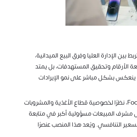
Sales Su من الوظائف المحورية التي تربط بين الإدارة العليا وفِرق البيع الميدانية،
ابعة الأرقام وتحقيق المستهدفات، بل يمتد
ما ينعكس بشكل مباشر على نمو الإيرادات
وتزداد أهمية هذا الدور عند الحديث عن مشرف مبيعات مواد غذائية Food & Beverage Sales Supervisor، نظرًا لخصوصية قطاع الأغذية والمشروبات
 مشرف المبيعات مسؤولية أكبر في متابعة
تسعير التنافسي. ويُعد هذا المنصب عنصرًا