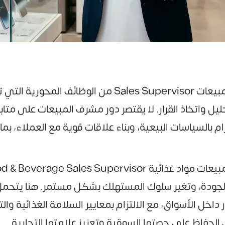
في عالم المبيعات الحديث، تُعد وظيفة مشرف مبيعات pervisor
ليل واتخاذ القرار. لا يقتصر دور مشرف المبيعات على مت
ام بالسياسات البيعية، وبناء علاقات قوية مع العملاء، ب
لجودة، وتغير سلوك المستهلك بشكل مستمر. هنا يتحمل
 داخل الأسواق، مع الالتزام بمعايير السلامة الغذائية وال
 الحفاظ على حصتها السوقية وتعزيز علامتها التجارية.