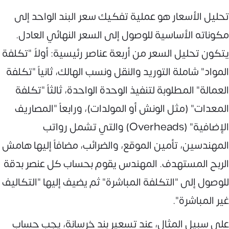
تحليل الأسعار هو عملية تفكيك سعر البند الواحد إلى
مكوناته الأساسية للوصول إلى السعر النهائي العادل.
يتكون تحليل السعر من أربعة عناصر رئيسية: أولاً "تكلفة
المواد" شاملة التوريد والنقل ونسب الهالك، ثانياً "تكلفة
العمالة" المطلوبة لتنفيذ الوحدة الواحدة، ثالثاً "تكلفة
المعدات" (مثل الونش أو المولدات)، ورابعاً "المصاريف
الإضافية" (Overheads) والتي تشمل رواتب
المهندسين، تأمين الموقع، والضرائب، مضافاً إليها هامش
الربح المستهدف. المهندس يقوم بحساب كل عنصر بدقة
للوصول إلى "التكلفة المباشرة" ثم يضيف إليها "التكاليف
غير المباشرة".
على سبيل المثال، عند تسعير بند خرسانة، يجب حساب