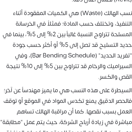
نسب الهالك (Waste) هي الكميات المفقودة أثناء
التنفيذ، وتختلف حسب المادة؛ فمثلاً في الخرسانة
المسلحة تتراوح النسبة غالباً بين 2% إلى 5%، بينما في
حديد التسليح قد تصل إلى 5% أو أكثر حسب جودة
"تفريد الحديد" (Bar Bending Schedule)، وفي
السيراميك والرخام قد تتراوح بين 5% إلى 10% نتيجة
القص والكسر.
السيطرة على هذه النسب هي ما يميز مهندساً عن آخر؛
فالحصر الدقيق يمنع تكدس المواد في الموقع أو توقف
العمل بسبب نقصها. كما أن مراقبة الهالك تساهم
مباشرة في زيادة أرباح الشركة، حيث يتم عمل "مطابقة"