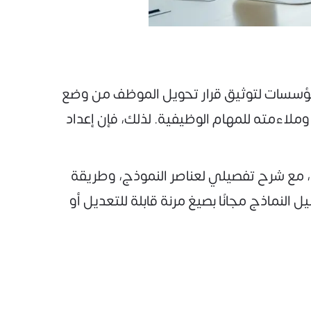
لمؤسسات لتوثيق قرار تحويل الموظف من وضع
وملاءمته للمهام الوظيفية. لذلك، فإن إعداد
في هذا المقال، نوفر لك نموذج تثبيت موظف بعد فترة التجربة بصيغ متعددة مثل Word وPDF وEmail، مع شرح تفصيلي لعناصر النموذج، وطريقة
 النماذج مجانًا بصيغ مرنة قابلة للتعديل أو