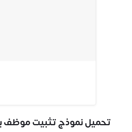
تحميل نموذج تثبيت موظف بصيغة Email (جاهز للإرسال عبر البري