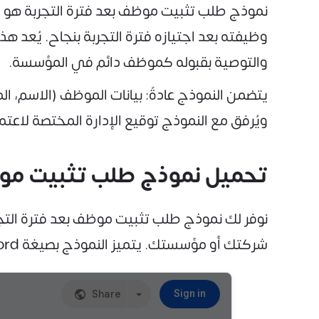
نموذج طلب تثبيت موظف بعد فترة التجربة هو م
وظيفته بعد اجتيازه فترة التجربة بنجاح. يُعد 
والتوصية بقبوله كموظف دائم في المؤسسة.
يتضمن النموذج عادةً: بيانات الموظف (الاسم، ال
ويُرفق مع النموذج توقيع الإدارة المختصة لاع
تحميل نموذج طلب تثبيت موظف بصيغة
شركتك أو مؤسستك. يتميز النموذج بصيغة Word بأنه مرن ويمكنك إدخال البيانات وتعديله حسب الحاجة، ثم طباعته مباشرة للاستخدام الرسمي.