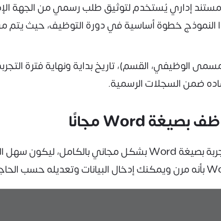
ستند إداري يُستخدم لتوثيق طلب رسمي من الجهة الإدار
هذا النموذج خطوة أساسية في دورة التوظيف، حيث يتم من
مسمى الوظيفي، القسم)، تاريخ بداية ونهاية فترة التجربة
تماده ضمن السجلات الرسمية.
 Word مجانًا
نوفر لك نموذج طلب تثبيت موظف بعد فترة التجربة بصيغة Word بش