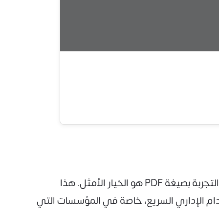
إذا كنت تبحث عن نموذج جاهز يمكن استخدامه مباشرة دون تعديل، فإن نموذج تثبيت موظف بعد فترة التجربة بصيغة PDF هو الخيار الأمثل. هذا
تخدام الإداري السريع، خاصة في المؤسسات التي