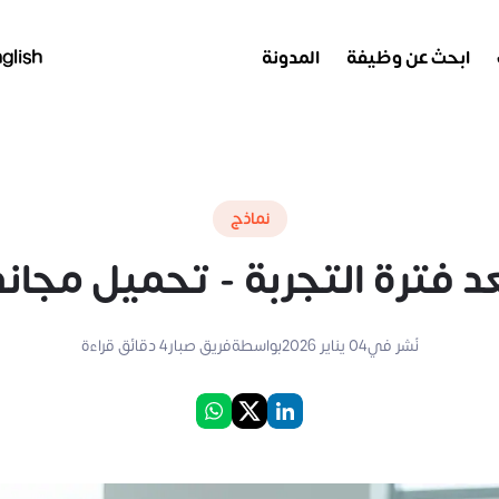
ابحث عن وظيفة
المدونة
glish
نماذج
ة التجربة - تحميل مجاني بصيغة 
نُشر في
04 يناير 2026
بواسطة
فريق صبار
4
دقائق قراءة