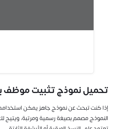
تحميل نموذج تثبيت موظف بعد ف
النموذج مصمم بصيغة رسمية ومرتبة، ويتيح لك طب
تعتمد على النسخ الورقية أو الأرشفة الثابتة.