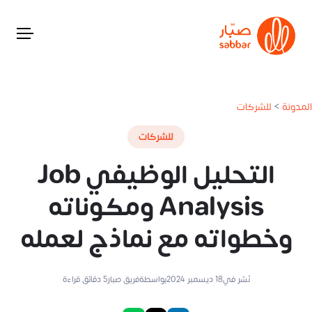
المدونة
>
للشركات
للشركات
التحليل الوظيفي Job
Analysis ومكوناته
وخطواته مع نماذج لعمله
نُشر في
18 ديسمبر 2024
بواسطة
فريق صبار
5
دقائق قراءة