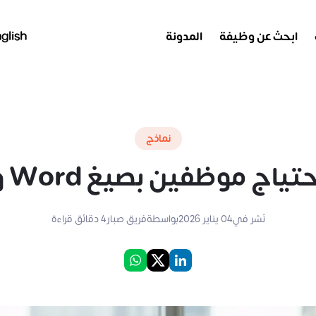
ابحث عن وظيفة
المدونة
glish
نماذج
 بصيغ Word وPDF للتحميل مجانًا
نُشر في
04 يناير 2026
بواسطة
فريق صبار
4
دقائق قراءة