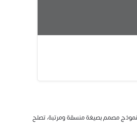
عديل، فإن صيغة PDF تعتبر الخيار الأنسب لك. النموذج مصمم بصيغة منسقة ومرتبة، تصلح