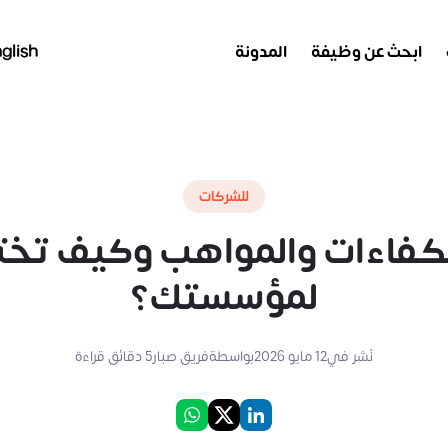
ابحث عن وظيفة
المدونة
glish
للشركات
كفاءات والمواهب وكيف تختار 
لمؤسستك؟
نُشر في
12 مايو 2026
بواسطة
فريق صبار
5
دقائق قراءة