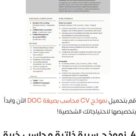
قم بتحميل
نموذج CV محاسب بصيغة DOC
الآن وابدأ
بتخصيصها لاحتياجاتك الشخصية!
4 .نموذج سيرة ذاتية محاسب خبرة