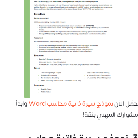
حمّل الآن
نموذج سيرة ذاتية محاسب Word
وابدأ
مشوارك المهني بثقة!