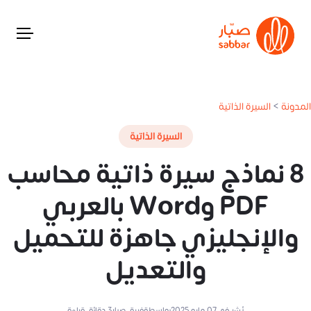
المدونة
>
السيرة الذاتية
السيرة الذاتية
8 نماذج سيرة ذاتية محاسب
PDF وWord بالعربي
والإنجليزي جاهزة للتحميل
والتعديل
نُشر في
07 مايو 2025
بواسطة
فريق صبار
3
دقائق قراءة