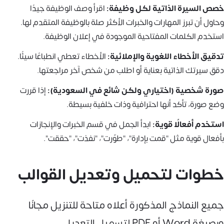
خصص السيرة الذاتية لكل وظيفة:
اقرأ وصف الوظيفة جيدًا
وحاول أن تبرز المهارات والخبرات الأكثر صلة بالوظيفة المتقدم لها.
استخدم الكلمات المفتاحية الموجودة في إعلان الوظيفة.
تدقيق الأخطاء اللغوية والإملائية:
الأخطاء تعطي انطباعًا سيئًا.
دقق سيرتك الذاتية بعناية أو اطلب من شخص آخر مراجعتها.
صورة شخصية (اختياري ولكن شائع في السعودية):
إذا قررت
وضع صورة، تأكد أنها احترافية وذات خلفية بسيطة.
استخدم أفعالًا قوية:
ابدأ الجمل في قسم الخبرات والإنجازات
بأفعال قوية مثل "قمت بإدارة"، "طوّرت"، "نفذت"، "حققت".
خطوات لتحميل وتعديل القوالب
جميع النماذج المذكورة أعلاه متاحة للتنزيل مجانًا
وبصيغة Word أو PDF لتسهيل التعديل.